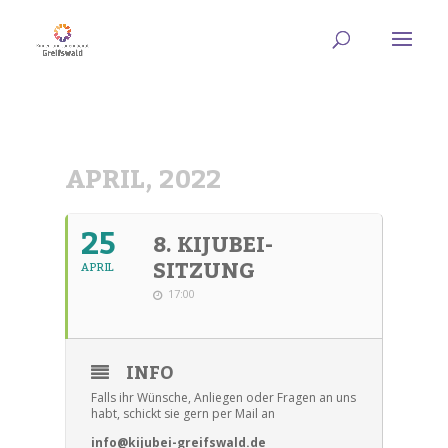
APRIL, 2022
25
8. KIJUBEI-
SITZUNG
APRIL
17:00
INFO
Falls ihr Wünsche, Anliegen oder Fragen an uns
habt, schickt sie gern per Mail an
info@kijubei-greifswald.de