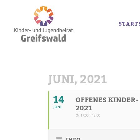
START
JUNI, 2021
14
OFFENES KINDER
2021
JUNI
17:00 - 18:00