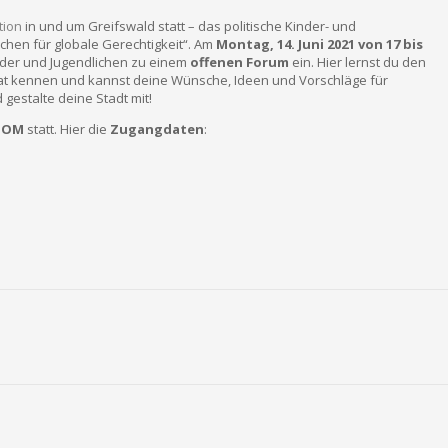
tion
in und um Greifswald statt – das politische Kinder- und
chen für globale Gerechtigkeit“. Am
Montag, 14. Juni 2021 von 17 bis
inder und Jugendlichen zu einem
offenen Forum
ein. Hier lernst du den
at kennen und kannst deine Wünsche, Ideen und Vorschläge für
gestalte deine Stadt mit!
ZOOM
statt. Hier die
Zugangdaten
: