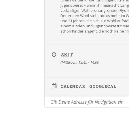
Greifswalder Kinder und Jugendliche a
Jugendbeirat – wenn ihr mitmacht! Lang
vorläufigen Wahlordnung, ersten Flyern 
Der ersten Wahl steht nichts mehr im We
und 21 Jahren, die sich zur Wahl aufst
einem Kinder- und Jugendbeirat tut, w
schon Kinder angeht, die noch keine 11
ZEIT
(Mittwoch) 13:45 - 14:00
CALENDAR
GOOGLECAL