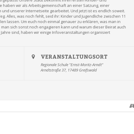
ufgepasst! Unsere Stadt bekommt ihren ersten Kinder- und
e haben wir als Arbeitsgemeinschaft an einer Satzung, einer
und unserer Internetseite gearbeitet. Und jetzt ist es endlich soweit.
g. Alles, was noch fehlt, seid ihr: Kinder und Jugendliche zwischen 11
ellen lassen. Um euch noch einmal genauer zu erklären, was man in
ie man sich sonst noch engagieren kann und warum dieser Beirat auch
 Jahre sind, haben wir einige Infoveranstaltungen organisiert
VERANSTALTUNGSORT
Regionale Schule "Ernst-Moritz-Arndt"
Arndtstraße 37, 17489 Greifswald