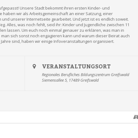
ufgepasst! Unsere Stadt bekommt ihren ersten Kinder- und
e haben wir als Arbeitsgemeinschaft an einer Satzung, einer
und unserer Internetseite gearbeitet. Und jetzt ist es endlich soweit.
g. Alles, was noch fehlt, seid ihr: Kinder und Jugendliche zwischen 11
ellen lassen. Um euch noch einmal genauer zu erklären, was man in
ie man sich sonst noch engagieren kann und warum dieser Beirat auch
Jahre sind, haben wir einige Infoveranstaltungen organisiert.
VERANSTALTUNGSORT
Regionales Berufliches Bildungszentrum Greifswald
Siemensallee 5, 17489 Greifswald