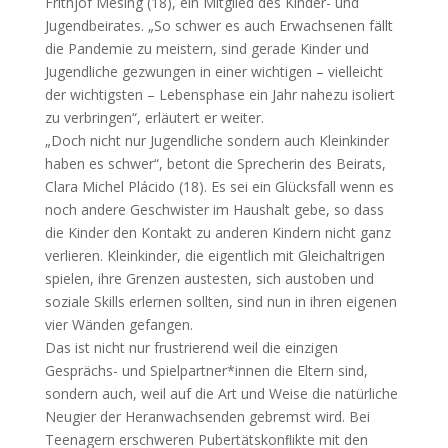
Frithjof Mesing (18), ein Mitglied des Kinder- und
Jugendbeirates. „So schwer es auch Erwachsenen fällt
die Pandemie zu meistern, sind gerade Kinder und
Jugendliche gezwungen in einer wichtigen – vielleicht
der wichtigsten – Lebensphase ein Jahr nahezu isoliert
zu verbringen“, erläutert er weiter.
„Doch nicht nur Jugendliche sondern auch Kleinkinder
haben es schwer“, betont die Sprecherin des Beirats,
Clara Michel Plácido (18). Es sei ein Glücksfall wenn es
noch andere Geschwister im Haushalt gebe, so dass
die Kinder den Kontakt zu anderen Kindern nicht ganz
verlieren. Kleinkinder, die eigentlich mit Gleichaltrigen
spielen, ihre Grenzen austesten, sich austoben und
soziale Skills erlernen sollten, sind nun in ihren eigenen
vier Wänden gefangen.
Das ist nicht nur frustrierend weil die einzigen
Gesprächs- und Spielpartner*innen die Eltern sind,
sondern auch, weil auf die Art und Weise die natürliche
Neugier der Heranwachsenden gebremst wird. Bei
Teenagern erschweren Pubertätskonﬂikte mit den